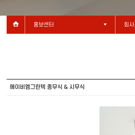
홍보센터
회사
에이비엠그린텍 종무식 & 시무식