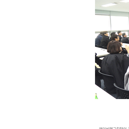
에이비엠그린텍의 전