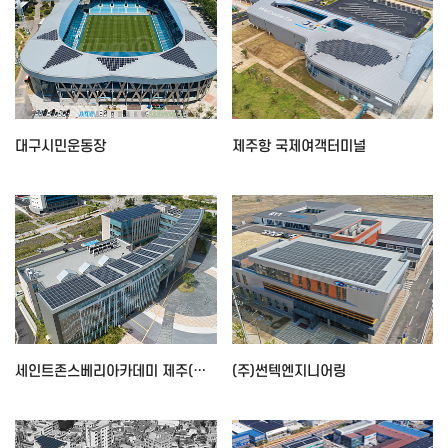
대구시민운동장
제주항 국제여객터미널
세인트존스베리아카데미 제주(행정동)
(주)썬텍엔지니어링