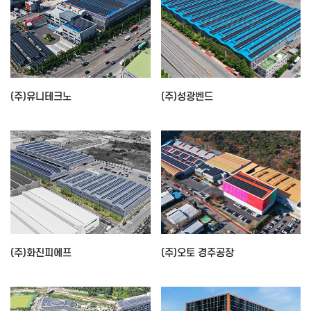
(주)유니테크노
(주)성광벤드
(주)화진피에프
(주)오토 경주공장