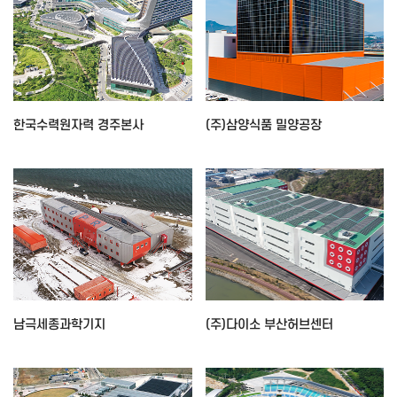
한국수력원자력 경주본사
(주)삼양식품 밀양공장
남극세종과학기지
(주)다이소 부산허브센터