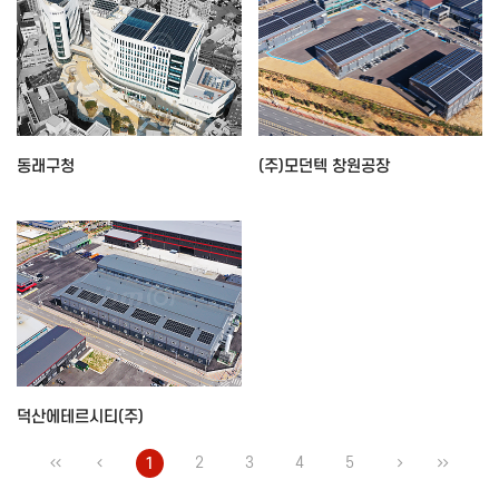
동래구청
(주)모던텍 창원공장
덕산에테르시티(주)
2
3
4
5
1