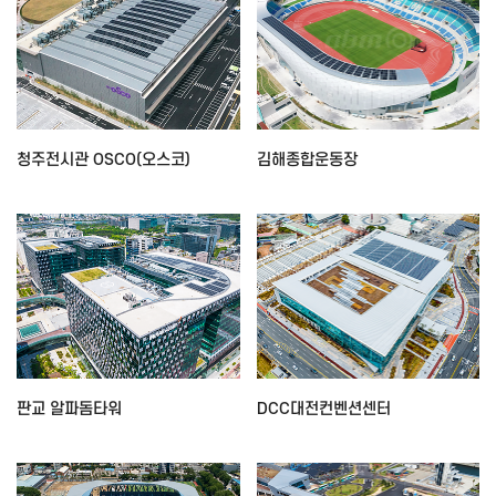
청주전시관 OSCO(오스코)
김해종합운동장
판교 알파돔타워
DCC대전컨벤션센터