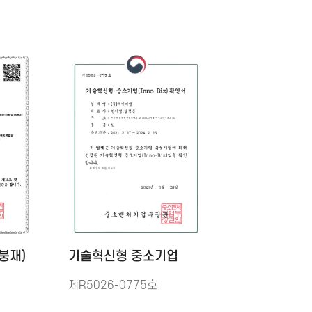
붕재)
기술혁신형 중소기업
제R5026-0775호