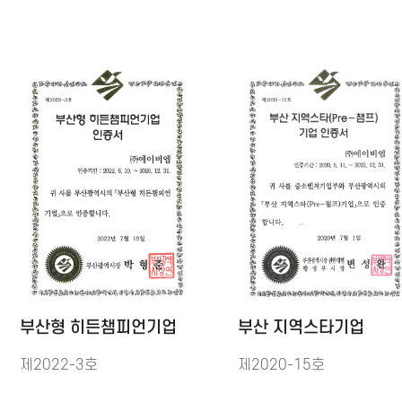
부산형 히든챔피언기업
부산 지역스타기업
제2022-3호
제2020-15호